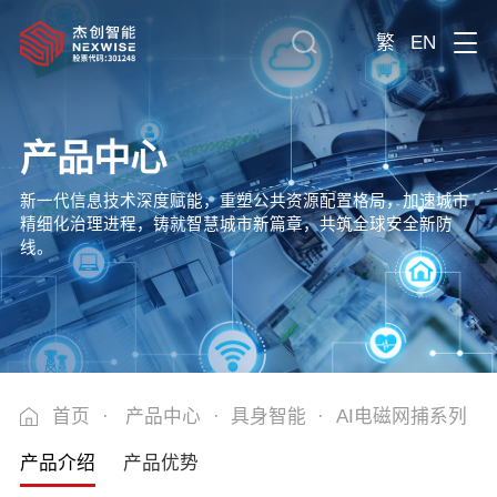
繁
EN
产品中心
新一代信息技术深度赋能，重塑公共资源配置格局，加速城市
精细化治理进程，铸就智慧城市新篇章，共筑全球安全新防
线。
首页
·
产品中心
·
具身智能
·
AI电磁网捕系列
产品介绍
产品优势