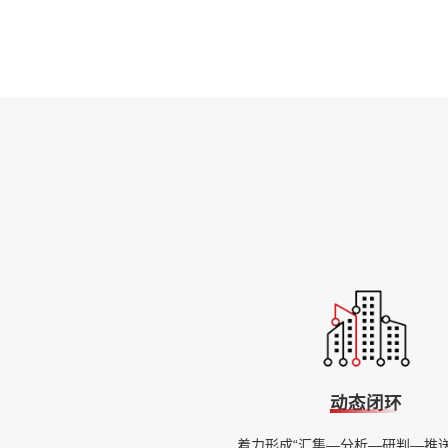
动态闭环
着力形成“汇集—分析—研判—推