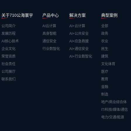
关于710公海寰宇
产品中心
解决方案
典型案例
公司简介
AI云计算
AI+云计算
全部
发展历程
具身智能
AI+公共安全
政务
AI核心技术
通信安全
AI+应急救援
农业
企业文化
行业数智化
AI+通信安全
民生
荣誉资质
AI+行业数智化
建筑
社会责任
文化体育
公司展厅
医疗
联系我们
教育
金融
制造
地产/商业综合体
IT/科技/媒体/通信
电力/交通/能源